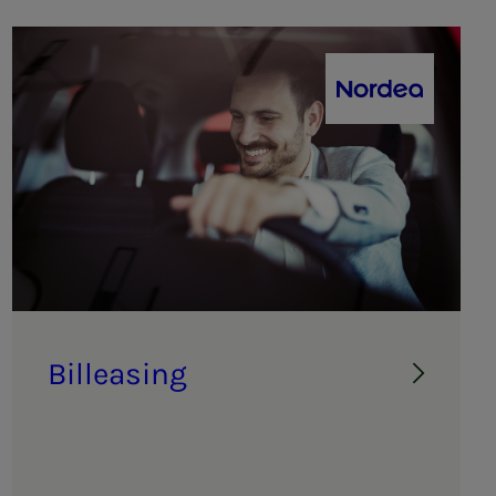
Nordea
Bil­­­le­as­ing