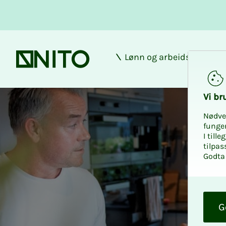
Lønn og arbeidsforhold
Forsiden
Pensjonssparing
Vi bru­
Nødve
funge
I till
tilpas
Godta 
O
k
G