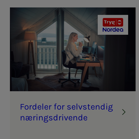
Tryg og Nor
For­­­de­­­ler for selv­­­s­­ten­­­dig
næ­­­rings­­­dri­­­ven­­­de