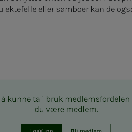
du ektefelle eller samboer kan de ogs
å kun­­­ne ta i bruk med­­­­­lems­­­for­­­de­­­l
du være med­­­­­lem.
Logg inn
Bli medlem