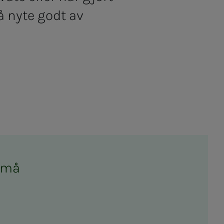
å nyte godt av
en må