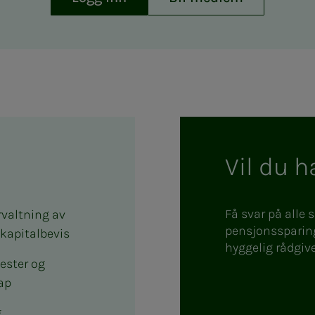
Vil du 
Få svar på alle
rvaltning av
pensjonssparing
kapitalbevis
hyggelig rådgiv
ester og
ap
g