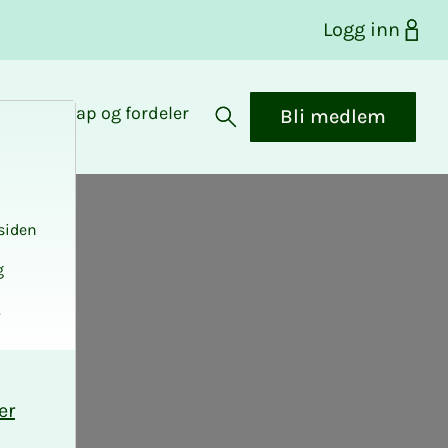
Logg inn
Medlemskap og fordeler
Bli medlem
Åpne søk
siden
g
.
er