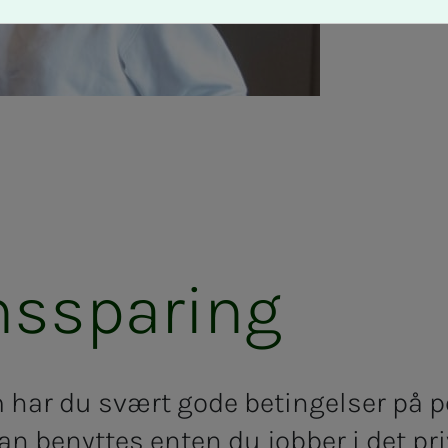
s­­­s­­pa­ring
har du svært gode betingelser på 
n benyttes enten du jobber i det priv