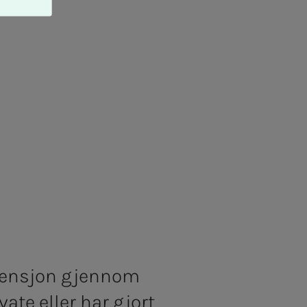
pensjon gjennom
ate eller har gjort