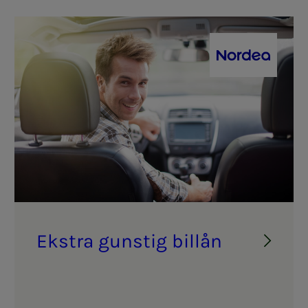
dea
Nordea
Eks­tra guns­­­tig bil­lån