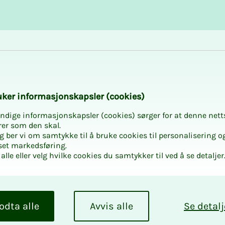
Karriere og utvikling
Kurs og aktiviteter
­­ker in­­­for­­­ma­­­sjons­­­kaps­­­­­ler (cookies)
ndige informasjonskapsler (cookies) sørger for at denne nett
rer som den skal.
egg ber vi om samtykke til å bruke cookies til personalisering o
set markedsføring.
alle eller velg hvilke cookies du samtykker til ved å se detaljer
odta alle
Avvis alle
Se detalj