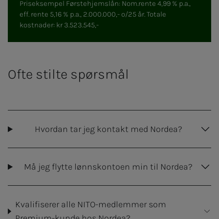
Priseksempel Førstehjemslån: Nom.rente 4,99 % p.a.,
eff. rente 5,16 % p.a., 2.000.000,- o/25 år. Totale
kostnader: kr 3.523.545,-
Ofte stilte spørsmål
Hvordan tar jeg kontakt med Nordea?
Må jeg flytte lønnskontoen min til Nordea?
Kvalifiserer alle NITO-medlemmer som
Premium-kunde hos Nordea?