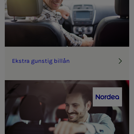
Eks­tra guns­­­tig bil­lån
Nordea