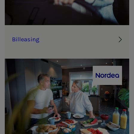
Bil­­­le­as­ing
Nordea