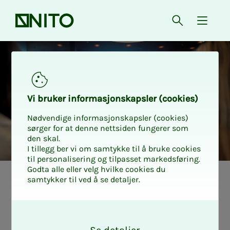
Forsiden
Åpne søk
{ isMe
NITOs bankfordeler
Vi bru­­ker in­­for­­ma­­sjons­­kaps­­­ler (cookies)
Nødvendige informasjonskapsler (cookies)
sørger for at denne nettsiden fungerer som
den skal.
I tillegg ber vi om samtykke til å bruke cookies
til personalisering og tilpasset markedsføring.
Godta alle eller velg hvilke cookies du
samtykker til ved å se detaljer.
O
k