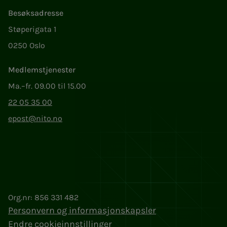
Besøksadresse
Støperigata 1
0250 Oslo
Medlemstjenester
Ma.–fr. 09.00 til 15.00
22 05 35 00
epost@nito.no
Org.nr: 856 331 482
Personvern og informasjonskapsler
Endre cookieinnstillinger