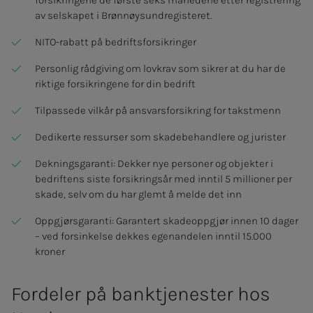
forsikringene de første seks månedene etter registrering
av selskapet i Brønnøysundregisteret.
NITO-rabatt på bedriftsforsikringer
Personlig rådgiving om lovkrav som sikrer at du har de
riktige forsikringene for din bedrift
Tilpassede vilkår på ansvarsforsikring for takstmenn
Dedikerte ressurser som skadebehandlere og jurister
Dekningsgaranti: Dekker nye personer og objekter i
bedriftens siste forsikringsår med inntil 5 millioner per
skade, selv om du har glemt å melde det inn
Oppgjørsgaranti: Garantert skadeoppgjør innen 10 dager
– ved forsinkelse dekkes egenandelen inntil 15.000
kroner
Fordeler på banktjenester hos