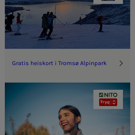
Gra­­­tis heis­kort i Tromsø Al­pin­­­park
NITO - TRYG 