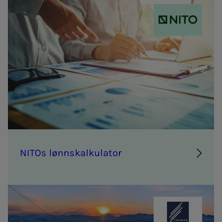
NITO
NITOs lønn­­­skalk­­­u­la­tor
Tromsø Alpi