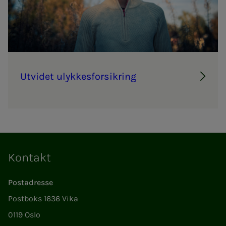
Ut­vi­­­det ulyk­­­kes­­­for­­­sik­ring
Kontakt
Postadresse
Postboks 1636 Vika
0119 Oslo