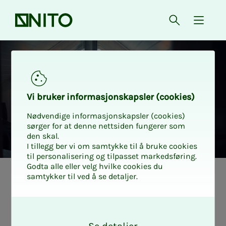
Forsiden
Åpne søk
{ isMe
Fordeler for selvstendig næ
Vi bru­­­ker in­­­for­­­ma­­­sjons­­­kaps­­­­­ler (cookies)
Nødvendige informasjonskapsler (cookies)
sørger for at denne nettsiden fungerer som
den skal.
I tillegg ber vi om samtykke til å bruke cookies
til personalisering og tilpasset markedsføring.
Godta alle eller velg hvilke cookies du
samtykker til ved å se detaljer.
O
k