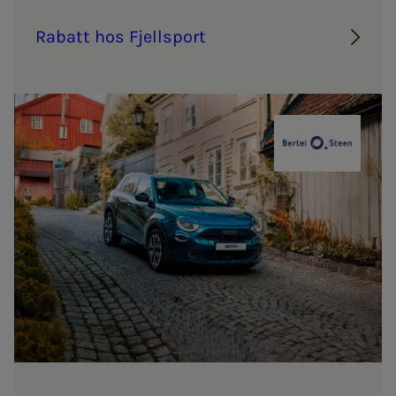
Ra­­­batt hos Fjell­s­­­port
Bertel O. St