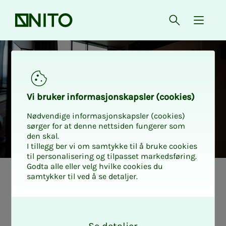
Forsiden
Åpne søk
{ isMe
Hotellrabatt Strawberry
Vi bru­­ker in­­for­­ma­­sjons­­kaps­­­ler (cookies)
Nødvendige informasjonskapsler (cookies)
sørger for at denne nettsiden fungerer som
den skal.
I tillegg ber vi om samtykke til å bruke cookies
til personalisering og tilpasset markedsføring.
Godta alle eller velg hvilke cookies du
samtykker til ved å se detaljer.
O
k