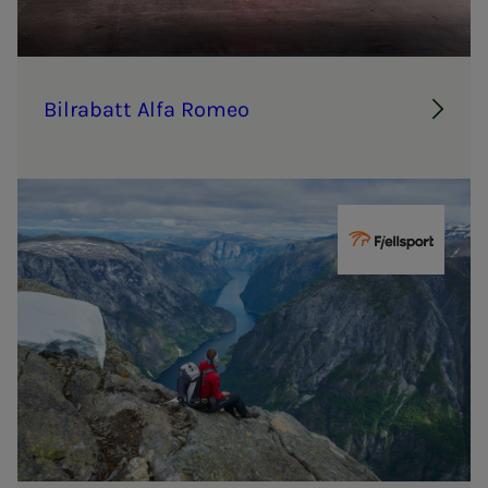
Bil­ra­­­batt Alfa Ro­meo
Fjellsport