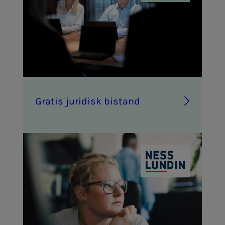
Gra­­­tis ju­ri­­­disk bi­­­stand