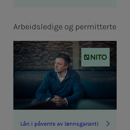
Arbeidsledige og permitterte
Lån i på­­­ven­­­te av lønns­­­ga­ran­­­ti