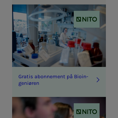
Gra­­­tis abon­­­ne­­­ment på Bio­­­in­­­
ge­­­ni­ø­ren