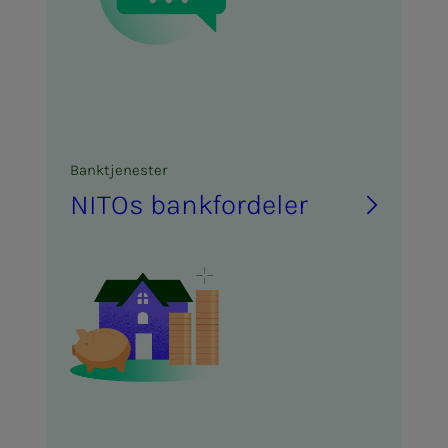
Bank­tje­­­nes­­­ter
NITOs bank­­­for­­­de­­­ler