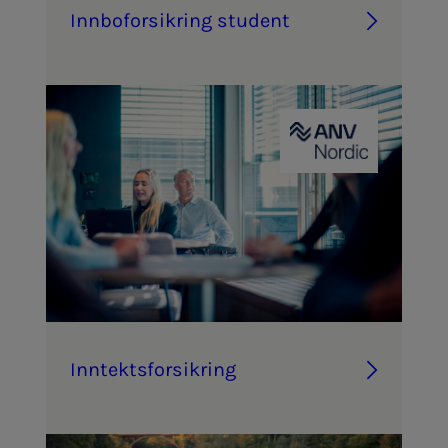
Inn­­­bo­­­for­­­sik­ring stu­­­dent
Inn­­­­­tekts­­­for­­­sik­ring