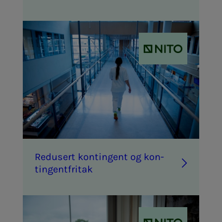
Re­­­du­­­sert kon­­­tin­­­gent og kon­­­
tin­­­gen­t­fri­­­tak