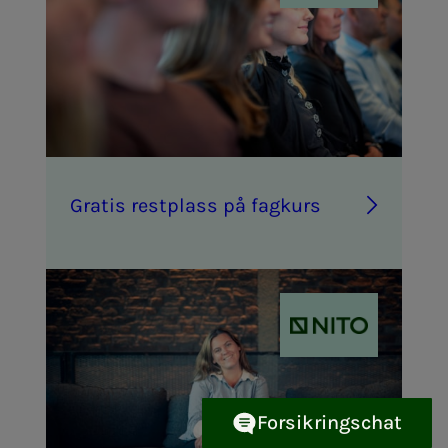
Gra­­­tis rest­plass på fag­­­kurs
Forsikringschat