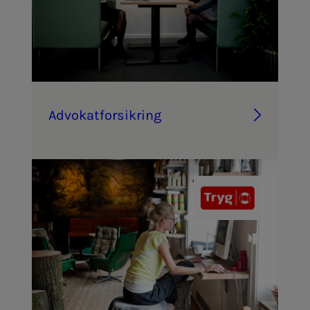
Ad­vo­kat­­­for­­­sik­ring