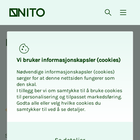
Forsiden
Åpne søk
{ isMe
Med­­­­­lems­­­for­­­de­­­ler
Vi bru­­­ker in­­­for­­­ma­­­sjons­­­kaps­­­­­ler (cookies)
Nødvendige informasjonskapsler (cookies)
sørger for at denne nettsiden fungerer som
den skal.
I tillegg ber vi om samtykke til å bruke cookies
til personalisering og tilpasset markedsføring.
Godta alle eller velg hvilke cookies du
samtykker til ved å se detaljer.
O
k
Som medlem hos oss kan du spare penger på