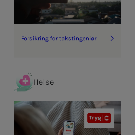
For­­­sik­ring for taks­t­in­­­ge­­­ni­ør
Helse