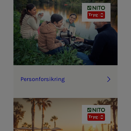
Per­­­son­­­for­­­sik­ring