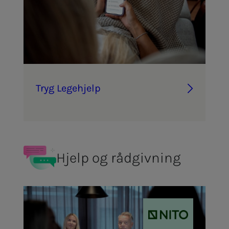
Tryg Le­­ge­hjelp
Hjelp og rådgivning