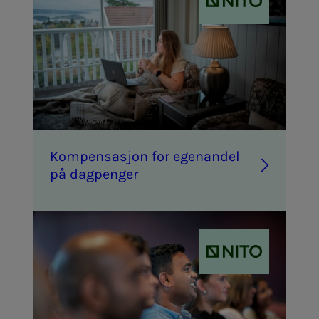
Kom­­­pen­sa­­­sjon for egen­an­­­del
på dag­­­pen­­­ger