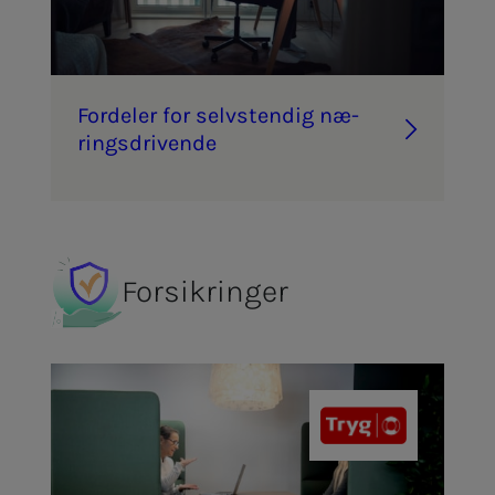
For­­­de­­­ler for selv­­­s­­ten­­­dig næ­­­
rings­­­dri­­­ven­­­de
Forsikringer