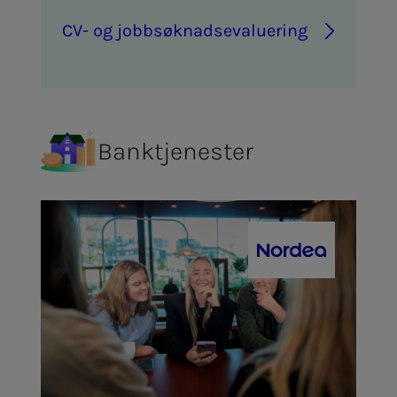
CV- og job­b­­­søk­­­nads­­­e­va­lu­e­ring
Banktjenester