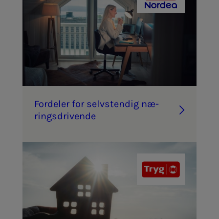
For­­­de­­­ler for selv­­­s­­ten­­­dig næ­­­
rings­­­dri­­­ven­­­de