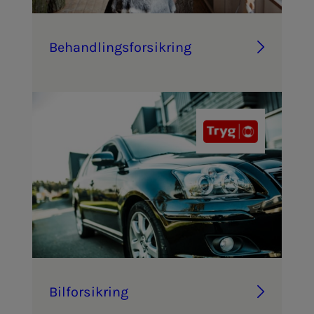
Be­hand­­­lings­­­­­for­­­sik­ring
Bil­­­for­­­sik­ring