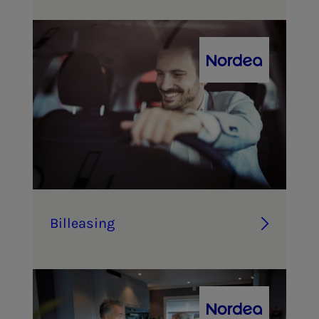
Bil­­­le­as­ing