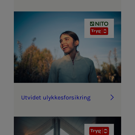
Ut­vi­­­det ulyk­­­kes­­­for­­­sik­ring