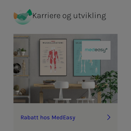
Karriere og utvikling
Ra­­­batt hos Med­­­Ea­­­sy