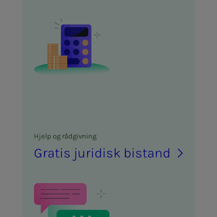
Hjelp og rå­d­­­giv­­­ning
Gra­­­tis ju­ri­­­disk bi­­­stand