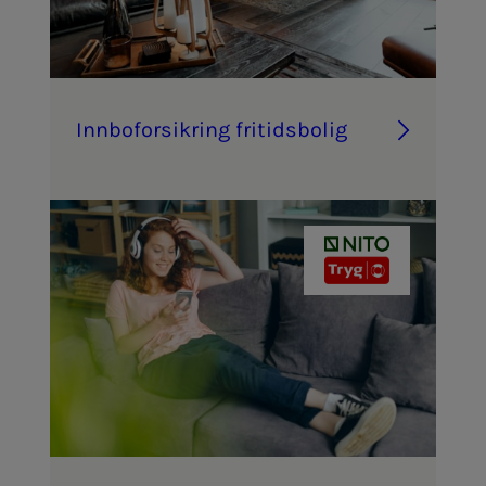
Inn­­­bo­­­for­­­sik­ring fri­­­tids­­­bo­­­lig