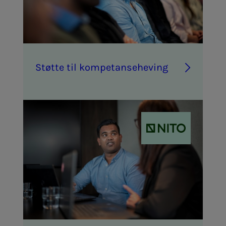
Støt­­­te til kom­­­pe­tan­­se­he­ving