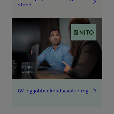
stand
CV- og job­b­­­søk­­­nads­­­e­va­lu­e­ring