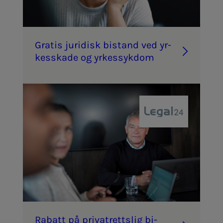
Gra­­­tis ju­ri­­­disk bi­­­stand ved yr­­­
kes­­­ska­­­de og yr­­­kes­­­syk­­­dom
Ra­­­batt på pri­vat­retts­­­lig bi­­­