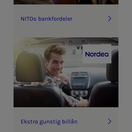
NITOs bank­­­for­­­de­­­ler
Eks­tra guns­­­tig bil­lån