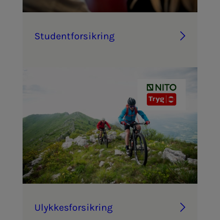
Stu­­­den­t­­­for­­­sik­ring
Ulyk­­­kes­­­for­­­sik­ring