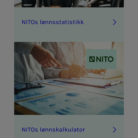
NITOs lønns­sta­­­ti­s­­tikk
NITOs lønn­­­skalk­­­u­la­tor