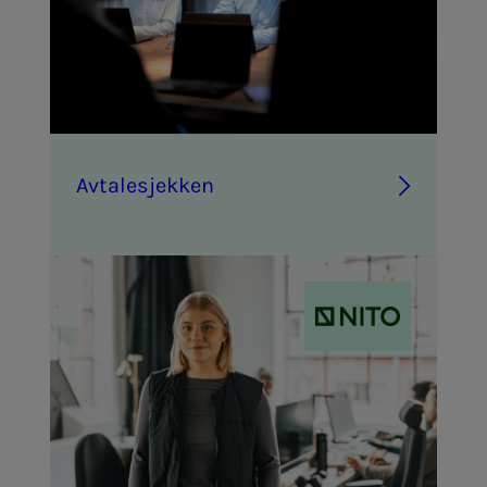
Av­ta­­­le­­­sjek­­­ken