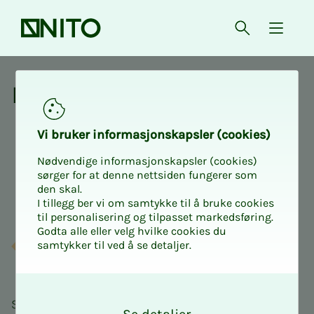
Forsiden
Åpne søk
{ isMe
Med­­­­­lems­­­for­­­de­­­ler
Vi bru­­­ker in­­­for­­­ma­­­sjons­­­kaps­­­­­ler (cookies)
Nødvendige informasjonskapsler (cookies)
sørger for at denne nettsiden fungerer som
den skal.
I tillegg ber vi om samtykke til å bruke cookies
til personalisering og tilpasset markedsføring.
Godta alle eller velg hvilke cookies du
samtykker til ved å se detaljer.
O
k
Som medlem hos oss kan du spare penger på