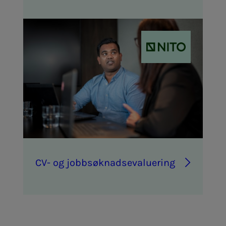
CV- og job­b­­­søk­­­nads­­­e­va­lu­e­ring