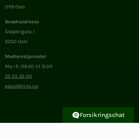
0119 Oslo
Besøksadresse
Støperigata 1
0250 Oslo
Medlemstjenester
Ma.–fr. 09.00 til 15.00
22 05 35 00
epost@nito.no
Forsikringschat
Org.nr: 856 331 482